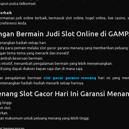
aupun pulsa telkomsel.
Terbaik
inan judi online terbaik, termasuk slot online, togel online, live casino,
preferensi Anda.
gan Bermain Judi Slot Online di GA
nangkan hadiah setiap hari.
da para pemain melalui slot gacor garansi menang yang memberikan peluang
ngan tema-tema yang menarik dan inovatif.
enambah keseruan bermain.
 intuitif, menambah pengalaman bermain yang lebih menyenangkan.
8 yang dapat diakses kapan saja dan di mana saja.
kan pengalaman bermain
slot gacor garansi menang
hari ini yang me
menangkan hadiah-hadiah menarik setiap harinya.
nang Slot Gacor Hari Ini Garansi Men
 tinggi.
n slot.
rkan.
uhan maksimum untuk peluang menang yang lebih tinggi.
get kemenangan.