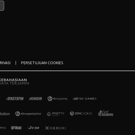
RIVASI
|
PERSETUJUAN COOKIES