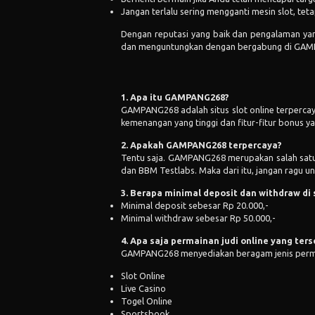
Jangan terlalu sering mengganti mesin slot, tet
Dengan reputasi yang baik dan pengalaman yan
dan menguntungkan dengan bergabung di GAMP
1. Apa itu GAMPANG268?
GAMPANG268 adalah situs slot online terpercaya
kemenangan yang tinggi dan fitur-fitur bonus 
2. Apakah GAMPANG268 terpercaya?
Tentu saja. GAMPANG268 merupakan salah satu si
dan BBM Testlabs. Maka dari itu, jangan ragu 
3. Berapa minimal deposit dan withdraw d
Minimal deposit sebesar Rp 20.000,-
Minimal withdraw sebesar Rp 50.000,-
4. Apa saja permainan judi online yang te
GAMPANG268 menyediakan beragam jenis permain
Slot Online
Live Casino
Togel Online
Sportsbook