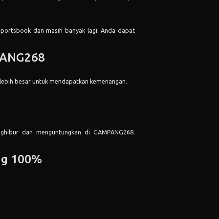
 sportsbook dan masih banyak lagi. Anda dapat
MPANG268
 lebih besar untuk mendapatkan kemenangan.
nghibur dan menguntungkan di GAMPANG268.
ang 100%