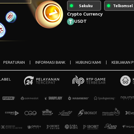
Sakuku
Telkomsel
Crypto Currency
USDT
PERATURAN
|
INFORMASI BANK
|
HUBUNGI KAMI
|
KEBIJAKAN P