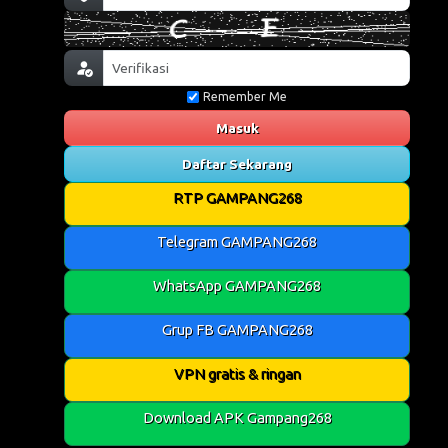
Remember Me
Masuk
Daftar Sekarang
RTP GAMPANG268
Telegram GAMPANG268
WhatsApp GAMPANG268
Grup FB GAMPANG268
VPN gratis & ringan
Download APK Gampang268