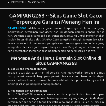
PERSETUJUAN COOKIES
GAMPANG268 ~ Situs Game Slot Gacor
Terpercaya Garansi Menang Hari Ini
GAMPANG268
adalah situs game online terpercaya di Indonesia yang
menawarkan permainan slot gacor hari ini dengan garansi menang setiap
hari. Dengan sistem yang adil dan transparan, peluang untuk memenangkan
hadiah besar di situs slot GAMPANG268 sangatlah tinggi. Jangan lewatkan
kesempatan untuk merasakan pengalaman bermain game slot online yang
menghibur dan menguntungkan hanya di sini. Bergabunglah sekarang dan
raih kesempatan memenangkan hadiah-hadiah menarik setiap harinya.
Mengapa Anda Harus Bermain Slot Online di
Situs GAMPANG268
1. Bonus dan Promosi Menarik
Sebagai situs slot gacor hari ini terbaik, kami menawarkan berbagai bonus
dan promosi menarik bagi para pemain lama maupun baru. Anda dapat
memanfaatkan bonus turnover, bonus cashback, dan promosi lainnya untuk
meningkatkan peluang kemenangan Anda.
2. Keamanan dan Kepercayaan
Situs GAMPANG268 menjaga keamanan data pribadi dan transaksi para
pemain dengan menggunakan teknologi enkripsi yang canggih. Anda dapat
bermain dengan tenang tanpa khawatir kecolongan data. Selain itu, situs ini
juga memiliki reputasi yang baik dan telah dipercaya oleh banyak pemain.