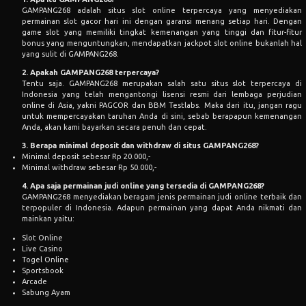
GAMPANG268 adalah situs slot online terpercaya yang menyediakan
permainan slot gacor hari ini dengan garansi menang setiap hari. Dengan
game slot yang memiliki tingkat kemenangan yang tinggi dan fitur-fitur
bonus yang menguntungkan, mendapatkan jackpot slot online bukanlah hal
yang sulit di GAMPANG268.
2. Apakah GAMPANG268 terpercaya?
Tentu saja. GAMPANG268 merupakan salah satu situs slot terpercaya di
Indonesia yang telah mengantongi lisensi resmi dari lembaga perjudian
online di Asia, yakni PAGCOR dan BBM Testlabs. Maka dari itu, jangan ragu
untuk mempercayakan taruhan Anda di sini, sebab berapapun kemenangan
Anda, akan kami bayarkan secara penuh dan cepat.
3. Berapa minimal deposit dan withdraw di situs GAMPANG268?
Minimal deposit sebesar Rp 20.000,-
Minimal withdraw sebesar Rp 50.000,-
4. Apa saja permainan judi online yang tersedia di GAMPANG268?
GAMPANG268 menyediakan beragam jenis permainan judi online terbaik dan
terpopuler di Indonesia. Adapun permainan yang dapat Anda nikmati dan
mainkan yaitu:
Slot Online
Live Casino
Togel Online
Sportsbook
Arcade
Sabung Ayam