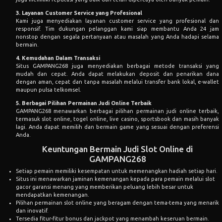
3. Layanan Customer Service yang Profesional
Kami juga menyediakan layanan customer service yang profesional dan
responsif. Tim dukungan pelanggan kami siap membantu Anda 24 jam
nonstop dengan segala pertanyaan atau masalah yang Anda hadapi selama
bermain.
4. Kemudahan Dalam Transaksi
Situs GAMPANG268 juga menyediakan berbagai metode transaksi yang
mudah dan cepat. Anda dapat melakukan deposit dan penarikan dana
dengan aman, cepat dan tanpa masalah melalui transfer bank lokal, e-wallet
maupun pulsa telkomsel.
5. Berbagai Pilihan Permainan Judi Online Terbaik
GAMPANG268 menawarkan berbagai pilihan permainan judi online terbaik,
termasuk slot online, togel online, live casino, sportsbook dan masih banyak
lagi. Anda dapat memilih dan bermain game yang sesuai dengan preferensi
Anda.
Keuntungan Bermain Judi Slot Online di
GAMPANG268
Setiap pemain memiliki kesempatan untuk memenangkan hadiah setiap hari.
Situs ini menawarkan jaminan kemenangan kepada para pemain melalui slot
gacor garansi menang yang memberikan peluang lebih besar untuk
mendapatkan kemenangan.
Pilihan permainan slot online yang beragam dengan tema-tema yang menarik
dan inovatif.
Tersedia fitur-fitur bonus dan jackpot yang menambah keseruan bermain.