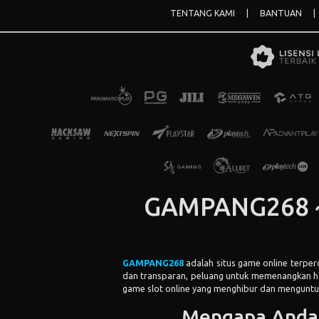
TENTANG KAMI
|
BANTUAN
|
Raiden Shogun
Mo
GAMPANG268 ~ 
Zeus
Lo
GAMPANG268
adalah situs game online terper
dan transparan, peluang untuk memenangkan h
game slot online yang menghibur dan menguntu
Mengapa Anda 