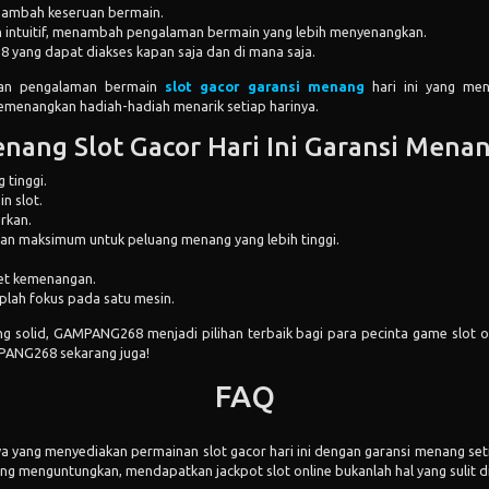
 intuitif, menambah pengalaman bermain yang lebih menyenangkan.
8 yang dapat diakses kapan saja dan di mana saja.
kan pengalaman bermain
slot gacor garansi menang
hari ini yang me
fy Scallywags
5 Mariachis
Cake Vall
menangkan hadiah-hadiah menarik setiap harinya.
nang Slot Gacor Hari Ini Garansi Men
 tinggi.
n slot.
rkan.
uhan maksimum untuk peluang menang yang lebih tinggi.
get kemenangan.
aplah fokus pada satu mesin.
 Dead Escape
Gold Rush
Sparta
g solid, GAMPANG268 menjadi pilihan terbaik bagi para pecinta game slot 
ANG268 sekarang juga!
FAQ
 yang menyediakan permainan slot gacor hari ini dengan garansi menang seti
yang menguntungkan, mendapatkan jackpot slot online bukanlah hal yang sulit