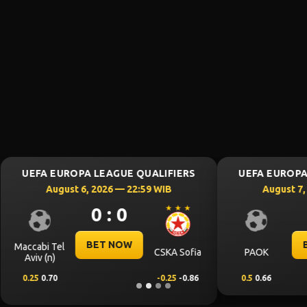
26
6/8/2026
6/8/2026
6/8/2026
5/8/2026
5
diana Wolf
Shivering Strings
Isibaya Qu
ERS
UEFA EUROPA LEAGUE QUALIFIERS
UE
August 7, 2026 — 02:00 WIB
0 : 0
BET NOW
Heart of
FC 
lecht
Benfica
tem Towers
Taberna De Los
Midlothian
Santas Vil
Kr
Muertos Ultra
0.82
2.25
0.73
-2.25
-0.89
-0.