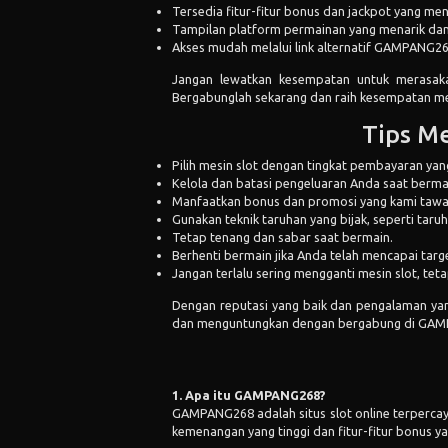
Tampilan platform permainan yang menarik dan
Akses mudah melalui link alternatif GAMPANG26
Jangan lewatkan kesempatan untuk merasa
Ways Of Fortune
Scruf
Bergabunglah sekarang dan raih kesempatan me
Tips Me
Pilih mesin slot dengan tingkat pembayaran yang
Kelola dan batasi pengeluaran Anda saat bermai
Manfaatkan bonus dan promosi yang kami tawa
Gunakan teknik taruhan yang bijak, seperti tar
Tetap tenang dan sabar saat bermain.
Berhenti bermain jika Anda telah mencapai tar
Jangan terlalu sering mengganti mesin slot, tet
Bird of Thunder
The
Dengan reputasi yang baik dan pengalaman yan
dan menguntungkan dengan bergabung di GAMP
1. Apa itu GAMPANG268?
GAMPANG268 adalah situs slot online terpercaya
kemenangan yang tinggi dan fitur-fitur bonus 