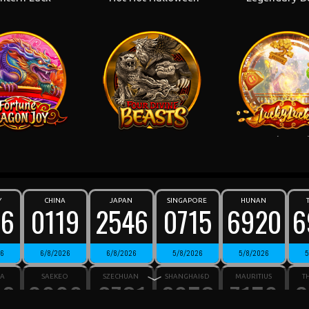
ne Dragon Joy
Four Divine Beasts
Lucky Luc
Y
CHINA
JAPAN
SINGAPORE
HUNAN
16
0119
2546
0715
6920
6
26
6/8/2026
6/8/2026
5/8/2026
5/8/2026
5
IA
SAEKEO
SZECHUAN
SHANGHAI6D
MAURITIUS
T
92
0998
6731
2853
7158
0
mpunk Plinko
Gold Koi Fortune
Scopa