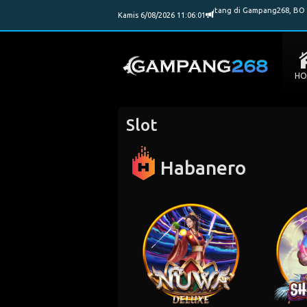
Selamat Datang di Gampang268, BO Slot, Casi
Kamis 6/08/2026 11:06:02
HO
Slot
Habanero