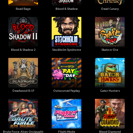
Road Rage
Blood & Shadow
Dead Canary
Blood & Shadow 2
Stockholm Syndrome
Skate or Die
Deadwood R.I.P
Outsourced Payday
Gator Hunters
Brute Force: Alien Onslaught
Flight Mode
Blood Diamond