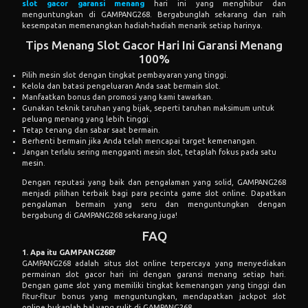
slot gacor garansi menang
hari ini yang menghibur dan
menguntungkan di GAMPANG268. Bergabunglah sekarang dan raih
kesempatan memenangkan hadiah-hadiah menarik setiap harinya.
Tips Menang Slot Gacor Hari Ini Garansi Menang
100%
Pilih mesin slot dengan tingkat pembayaran yang tinggi.
Kelola dan batasi pengeluaran Anda saat bermain slot.
Manfaatkan bonus dan promosi yang kami tawarkan.
Gunakan teknik taruhan yang bijak, seperti taruhan maksimum untuk
peluang menang yang lebih tinggi.
Tetap tenang dan sabar saat bermain.
Berhenti bermain jika Anda telah mencapai target kemenangan.
Jangan terlalu sering mengganti mesin slot, tetaplah fokus pada satu
mesin.
Dengan reputasi yang baik dan pengalaman yang solid, GAMPANG268
menjadi pilihan terbaik bagi para pecinta game slot online. Dapatkan
pengalaman bermain yang seru dan menguntungkan dengan
bergabung di GAMPANG268 sekarang juga!
FAQ
1. Apa itu GAMPANG268?
GAMPANG268 adalah situs slot online terpercaya yang menyediakan
permainan slot gacor hari ini dengan garansi menang setiap hari.
Dengan game slot yang memiliki tingkat kemenangan yang tinggi dan
fitur-fitur bonus yang menguntungkan, mendapatkan jackpot slot
online bukanlah hal yang sulit di GAMPANG268.