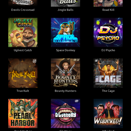
Devils Crossroad
Jingle Balls
Road Kill
Ugliest Catch
Space Donkey
DJ Psycho
True Kult
Bounty Hunters
The Cage