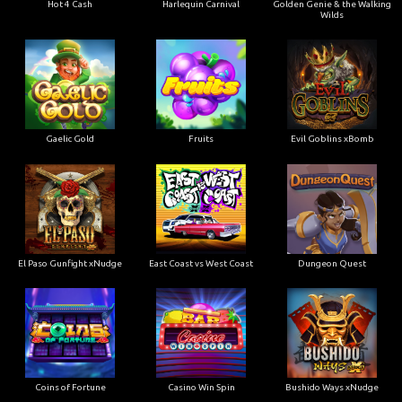
Hot 4 Cash
Harlequin Carnival
Golden Genie & the Walking
Wilds
Gaelic Gold
Fruits
Evil Goblins xBomb
El Paso Gunfight xNudge
East Coast vs West Coast
Dungeon Quest
Coins of Fortune
Casino Win Spin
Bushido Ways xNudge