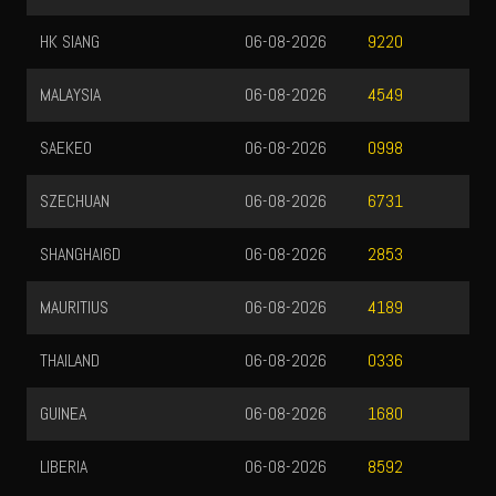
CAMBODIA
06-08-2026
7607
SYDNEY
06-08-2026
4816
CHINA
06-08-2026
0119
JAPAN
06-08-2026
2546
SINGAPORE
05-08-2026
0715
HUNAN
06-08-2026
5341
TAIWAN
06-08-2026
4587
HONGKONG
06-08-2026
3634
MACAU
07-08-2026
6529