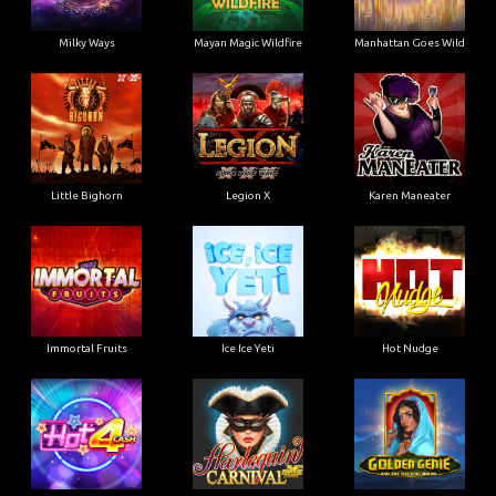
Milky Ways
Mayan Magic Wildfire
Manhattan Goes Wild
Little Bighorn
Legion X
Karen Maneater
Immortal Fruits
Ice Ice Yeti
Hot Nudge