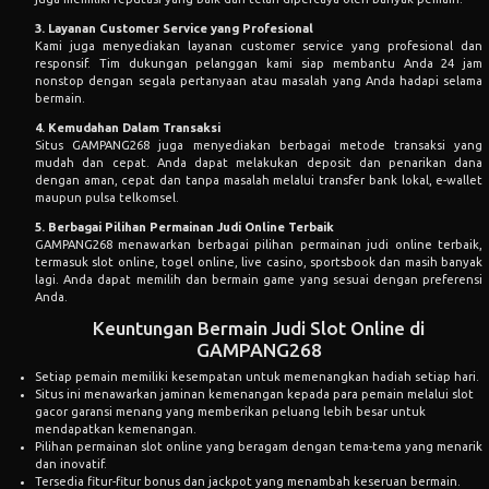
3. Layanan Customer Service yang Profesional
Kami juga menyediakan layanan customer service yang profesional dan
responsif. Tim dukungan pelanggan kami siap membantu Anda 24 jam
nonstop dengan segala pertanyaan atau masalah yang Anda hadapi selama
bermain.
4. Kemudahan Dalam Transaksi
Situs GAMPANG268 juga menyediakan berbagai metode transaksi yang
mudah dan cepat. Anda dapat melakukan deposit dan penarikan dana
dengan aman, cepat dan tanpa masalah melalui transfer bank lokal, e-wallet
maupun pulsa telkomsel.
5. Berbagai Pilihan Permainan Judi Online Terbaik
GAMPANG268 menawarkan berbagai pilihan permainan judi online terbaik,
termasuk slot online, togel online, live casino, sportsbook dan masih banyak
lagi. Anda dapat memilih dan bermain game yang sesuai dengan preferensi
Anda.
Keuntungan Bermain Judi Slot Online di
GAMPANG268
Setiap pemain memiliki kesempatan untuk memenangkan hadiah setiap hari.
Situs ini menawarkan jaminan kemenangan kepada para pemain melalui slot
gacor garansi menang yang memberikan peluang lebih besar untuk
mendapatkan kemenangan.
Pilihan permainan slot online yang beragam dengan tema-tema yang menarik
dan inovatif.
Tersedia fitur-fitur bonus dan jackpot yang menambah keseruan bermain.