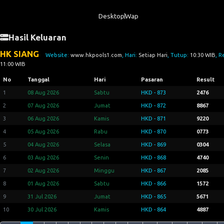
Desktop
Wap
Hasil Keluaran
HK SIANG
Website:
www.hkpools1.com
, Hari:
Setiap Hari
, Tutup:
10:30 WIB
, R
11:00 WIB
No
Tanggal
Hari
Pasaran
Result
1
08 Aug 2026
Sabtu
HKD - 873
2476
2
07 Aug 2026
Jumat
HKD - 872
8867
3
06 Aug 2026
Kamis
HKD - 871
9220
4
05 Aug 2026
Rabu
HKD - 870
0773
5
04 Aug 2026
Selasa
HKD - 869
0304
6
03 Aug 2026
Senin
HKD - 868
4740
7
02 Aug 2026
Minggu
HKD - 867
2085
8
01 Aug 2026
Sabtu
HKD - 866
1572
9
31 Jul 2026
Jumat
HKD - 865
5671
10
30 Jul 2026
Kamis
HKD - 864
4887