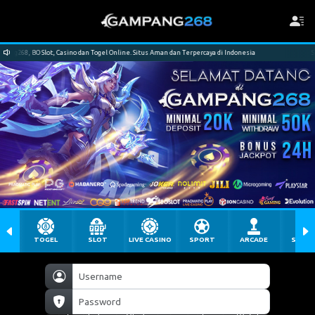
8, BO Slot, Casino dan Togel Online. Situs Aman dan Terpercaya di Indonesia
Selamat
TOGEL
SLOT
LIVE CASINO
SPORT
ARCADE
SABU