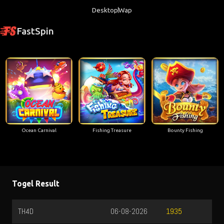
Desktop
Wap
FastSpin
Ocean Carnival
Fishing Treasure
Bounty Fishing
Togel Result
06-08-2026
TOTO WUHAN
1935