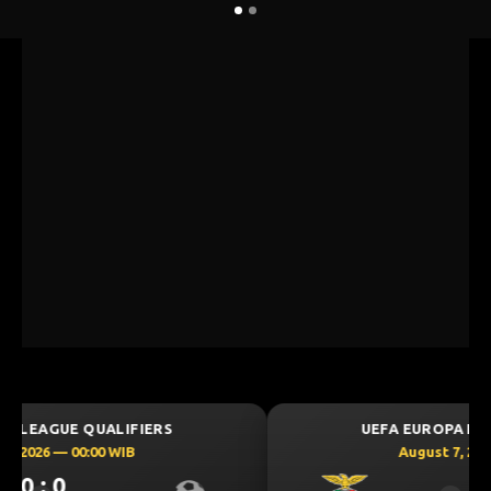
UEFA EUROPA LEAGUE QUALIFIERS
August 7, 2026 — 02:00 WIB
1 : 0