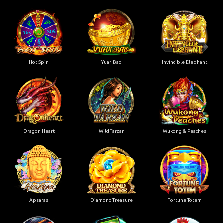
Hot Spin
Yuan Bao
Invincible Elephant
Dragon Heart
Wild Tarzan
Wukong & Peaches
Apsaras
Diamond Treasure
Fortune Totem