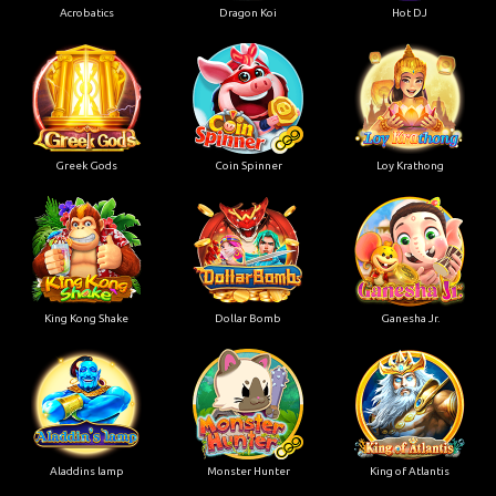
Acrobatics
Dragon Koi
Hot DJ
Greek Gods
Coin Spinner
Loy Krathong
King Kong Shake
Dollar Bomb
Ganesha Jr.
Aladdins lamp
Monster Hunter
King of Atlantis