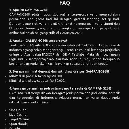
FAQ
1. Apa itu GAMPANG268?
GAMPANG268 adalah situs slot online terpercaya yang menyediakan
permainan slot gacor hari ini dengan garansi menang setiap hari.
Dengan game slot yang memiliki tingkat kemenangan yang tinggi dan
fitur-fitur bonus yang menguntungkan, mendapatkan jackpot slot
online bukanlah hal yang sulit di GAMPANG268.
2. Apakah GAMPANG268 terpercaya?
Tentu saja. GAMPANG268 merupakan salah satu situs slot terpercaya di
Indonesia yang telah mengantongi lisensi resmi dari lembaga perjudian
online di Asia, yakni PAGCOR dan BBM Testlabs. Maka dari itu, jangan
ragu untuk mempercayakan taruhan Anda di sini, sebab berapapun
kemenangan Anda, akan kami bayarkan secara penuh dan cepat.
3. Berapa minimal deposit dan withdraw di situs GAMPANG268?
Minimal deposit sebesar Rp 20.000,-
Minimal withdraw sebesar Rp 50.000,-
4. Apa saja permainan judi online yang tersedia di GAMPANG268?
GAMPANG268 menyediakan beragam jenis permainan judi online terbaik
dan terpopuler di Indonesia. Adapun permainan yang dapat Anda
nikmati dan mainkan yaitu:
Slot Online
Live Casino
Togel Online
Sportsbook
Arcade