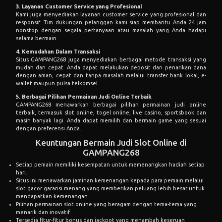
3. Layanan Customer Service yang Profesional
Kami juga menyediakan layanan customer service yang profesional dan
responsif. Tim dukungan pelanggan kami siap membantu Anda 24 jam
nonstop dengan segala pertanyaan atau masalah yang Anda hadapi
selama bermain.
4. Kemudahan Dalam Transaksi
Situs GAMPANG268 juga menyediakan berbagai metode transaksi yang
mudah dan cepat. Anda dapat melakukan deposit dan penarikan dana
dengan aman, cepat dan tanpa masalah melalui transfer bank lokal, e-
wallet maupun pulsa telkomsel.
5. Berbagai Pilihan Permainan Judi Online Terbaik
GAMPANG268 menawarkan berbagai pilihan permainan judi online
terbaik, termasuk slot online, togel online, live casino, sportsbook dan
masih banyak lagi. Anda dapat memilih dan bermain game yang sesuai
dengan preferensi Anda.
Keuntungan Bermain Judi Slot Online di
GAMPANG268
Setiap pemain memiliki kesempatan untuk memenangkan hadiah setiap
hari.
Situs ini menawarkan jaminan kemenangan kepada para pemain melalui
slot gacor garansi menang yang memberikan peluang lebih besar untuk
mendapatkan kemenangan.
Pilihan permainan slot online yang beragam dengan tema-tema yang
menarik dan inovatif.
Tersedia fitur-fitur bonus dan jackpot yang menambah keseruan