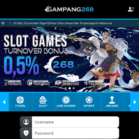
n Togel Online. Situs Aman dan Terpercaya di Indonesia
Selamat Datang di Gampang268
TOGEL
SLOT
LIVE CASINO
SPORT
ARCADE
SABU