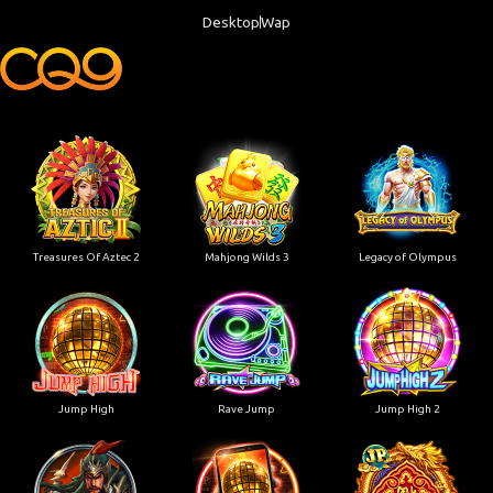
Desktop
Wap
Treasures Of Aztec 2
Mahjong Wilds 3
Legacy of Olympus
Jump High
Rave Jump
Jump High 2