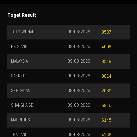
Togel Result
TOTO WUHAN
09-08-2026
9587
HK SIANG
09-08-2026
4008
MALAYSIA
09-08-2026
8548
SAEKEO
09-08-2026
9814
SZECHUAN
09-08-2026
2089
SHANGHAI6D
09-08-2026
5810
MAURITIUS
09-08-2026
6145
THAILAND
09-08-2026
4236