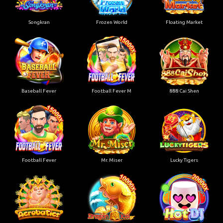
Songkran
Frozen World
Floating Market
Baseball Fever
Football Fever M
888 Cai Shen
Football Fever
Mr. Miser
Lucky Tigers