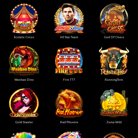
Ecstatic Circus
All Star Team
God Of Chess
Wanbao Dino
Fire 777
RunningToro
Gold Stealer
Red Phoenix
Zuma Wild