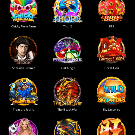
Chicky Parm Parm
Thor 2
888
Sherlock Holmes
Fruit King II
Great Lion
Treasure Island
The Beast War
Sky Lanterns