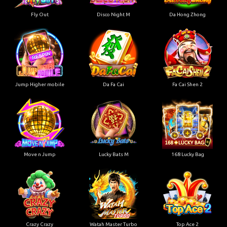
Fly Out
Disco Night M
Da Hong Zhong
Jump Higher mobile
Da Fa Cai
Fa Cai Shen 2
Move n Jump
Lucky Bats M
168 Lucky Bag
Crazy Crazy
Watah Master Turbo
Top Ace 2