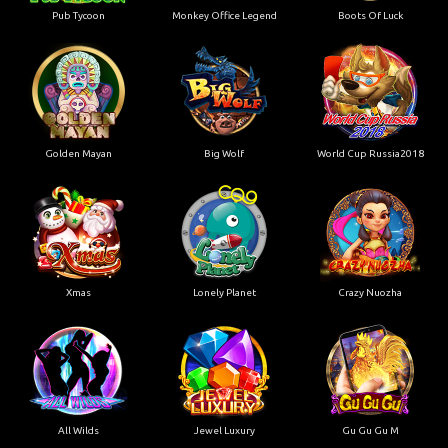
Pub Tycoon
Monkey Office Legend
Boots Of Luck
Golden Mayan
Big Wolf
World Cup Russia2018
Xmas
Lonely Planet
Crazy Nuozha
All Wilds
Jewel Luxury
Gu Gu Gu M