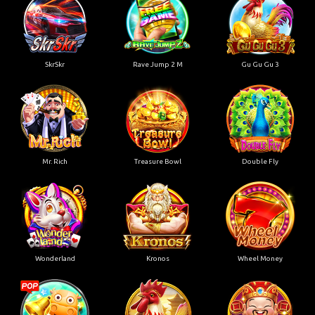
SkrSkr
Rave Jump 2 M
Gu Gu Gu 3
Mr. Rich
Treasure Bowl
Double Fly
Wonderland
Kronos
Wheel Money