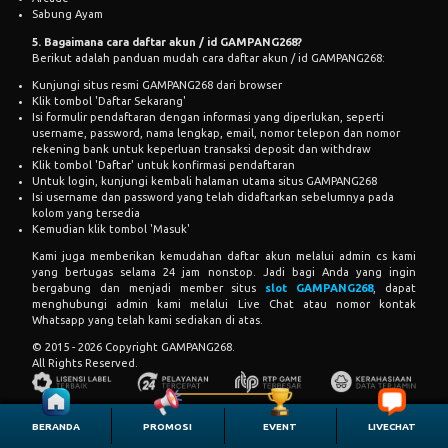
Sabung Ayam
5. Bagaimana cara daftar akun / id GAMPANG268?
Berikut adalah panduan mudah cara daftar akun / id GAMPANG268:
Kunjungi situs resmi GAMPANG268 dari browser
Klik tombol 'Daftar Sekarang'
Isi formulir pendaftaran dengan informasi yang diperlukan, seperti
username, password, nama lengkap, email, nomor telepon dan nomor
rekening bank untuk keperluan transaksi deposit dan withdraw
Klik tombol 'Daftar' untuk konfirmasi pendaftaran
Untuk login, kunjungi kembali halaman utama situs GAMPANG268
Isi username dan password yang telah didaftarkan sebelumnya pada
kolom yang tersedia
Kemudian klik tombol 'Masuk'
Kami juga memberikan kemudahan daftar akun melalui admin cs kami
yang bertugas selama 24 jam nonstop. Jadi bagi Anda yang ingin
bergabung dan menjadi member situs
slot GAMPANG268
, dapat
menghubungi admin kami melalui Live Chat atau nomor kontak
Whatsapp yang telah kami sediakan di atas.
© 2015 - 2026 Copyright GAMPANG268.
All Rights Reserved.
LAPOR PUSAT
BERANDA
PROMOSI
EVENT
LIVECHAT