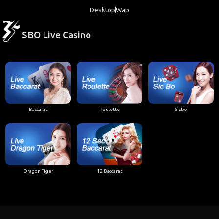
Desktop
Wap
SBO Live Casino
Baccarat
Roulette
Sicbo
Dragon Tiger
12 Baccarat