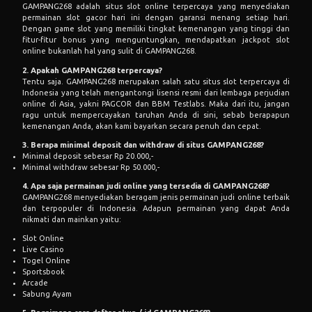
GAMPANG268 adalah situs slot online terpercaya yang menyediakan
permainan slot gacor hari ini dengan garansi menang setiap hari.
Dengan game slot yang memiliki tingkat kemenangan yang tinggi dan
fitur-fitur bonus yang menguntungkan, mendapatkan jackpot slot
online bukanlah hal yang sulit di GAMPANG268.
2. Apakah GAMPANG268 terpercaya?
Tentu saja. GAMPANG268 merupakan salah satu situs slot terpercaya di
Indonesia yang telah mengantongi lisensi resmi dari lembaga perjudian
online di Asia, yakni PAGCOR dan BBM Testlabs. Maka dari itu, jangan
ragu untuk mempercayakan taruhan Anda di sini, sebab berapapun
kemenangan Anda, akan kami bayarkan secara penuh dan cepat.
3. Berapa minimal deposit dan withdraw di situs GAMPANG268?
Minimal deposit sebesar Rp 20.000,-
Minimal withdraw sebesar Rp 50.000,-
4. Apa saja permainan judi online yang tersedia di GAMPANG268?
GAMPANG268 menyediakan beragam jenis permainan judi online terbaik
dan terpopuler di Indonesia. Adapun permainan yang dapat Anda
nikmati dan mainkan yaitu:
Slot Online
Live Casino
Togel Online
Sportsbook
Arcade
Sabung Ayam