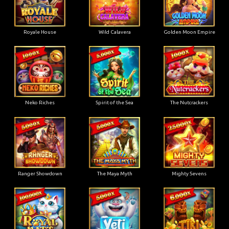
Royale House
Wild Calavera
Golden Moon Empire
Neko Riches
Spirit of the Sea
The Nutcrackers
Ranger Showdown
The Maya Myth
Mighty Sevens