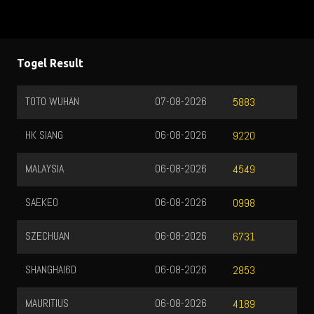
Togel Result
TOTO WUHAN
07-08-2026
5883
HK SIANG
06-08-2026
9220
MALAYSIA
06-08-2026
4549
SAEKEO
06-08-2026
0998
SZECHUAN
06-08-2026
6731
SHANGHAI6D
06-08-2026
2853
MAURITIUS
06-08-2026
4189