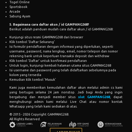
Togel Online
Sportsbook
Arcade
Sabung Ayam
5. Bagaimana cara daftar akun / id GAMPANG268?
Berikut adalah panduan mudah cara daftar akun / id GAMPANG268:
Kunjungi situs resmi GAMPANG268 dari browser
Klik tombol 'Daftar Sekarang'
Isi formulir pendaftaran dengan informasi yang diperlukan, seperti
username, password, nama lengkap, email, nomor telepon dan nomor
rekening bank untuk keperluan transaksi deposit dan withdraw
Klik tombol 'Daftar' untuk konfirmasi pendaftaran
Untuk login, kunjungi kembali halaman utama situs GAMPANG268
Isi username dan password yang telah didaftarkan sebelumnya pada
kolom yang tersedia
Kemudian klik tombol 'Masuk'
Kami juga memberikan kemudahan daftar akun melalui admin cs kami
yang bertugas selama 24 jam nonstop. Jadi bagi Anda yang ingin
bergabung dan menjadi member situs
slot GAMPANG268
, dapat
menghubungi admin kami melalui Live Chat atau nomor kontak
Whatsapp yang telah kami sediakan di atas.
© 2015 - 2026 Copyright GAMPANG268.
All Rights Reserved.