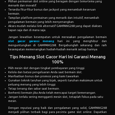
Pilihan permainan slot online yang beragam dengan tema-tema yang
menarik dan inovatif.
Tersedia fitur-fitur bonus dan jackpot yang menambah keseruan
bermain.
Tampilan platform permainan yang menarik dan intuitif, menambah
pengalaman bermain yang lebih menyenangkan.
Akses mudah melalui link alternatif GAMPANG268 yang dapat diakses
kapan saja dan di mana saja.
Jangan lewatkan kesempatan untuk merasakan pengalaman bermain
slot gacor garansi menang
hari ini yang menghibur dan
menguntungkan di GAMPANG268. Bergabunglah sekarang dan raih
kesempatan memenangkan hadiah-hadiah menarik setiap harinya.
Tips Menang Slot Gacor Hari Ini Garansi Menang
100%
Pilih mesin slot dengan tingkat pembayaran yang tinggi.
Kelola dan batasi pengeluaran Anda saat bermain slot.
Manfaatkan bonus dan promosi yang kami tawarkan.
Gunakan teknik taruhan yang bijak, seperti taruhan maksimum untuk
peluang menang yang lebih tinggi.
Tetap tenang dan sabar saat bermain.
Berhenti bermain jika Anda telah mencapai target kemenangan.
Jangan terlalu sering mengganti mesin slot, tetaplah fokus pada satu
mesin.
Dengan reputasi yang baik dan pengalaman yang solid, GAMPANG268
menjadi pilihan terbaik bagi para pecinta game slot online. Dapatkan