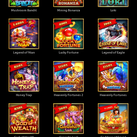
Mushroom Bandit
Mining Bonanza
Loki
Legend of Nian
Lucky Fortune
Legend of Eagle
Honey Trap
Heavenly Fortunes 2
Heavenly Fortunes