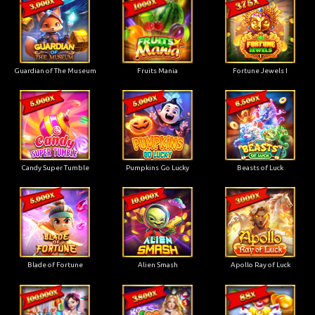
Guardian of The Museum
Fruits Mania
Fortune Jewels I
Candy Super Tumble
Pumpkins Go Lucky
Beasts of Luck
Blade of Fortune
Alien Smash
Apollo Ray of Luck