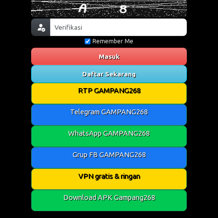
Remember Me
Masuk
Daftar Sekarang
RTP GAMPANG268
Telegram GAMPANG268
WhatsApp GAMPANG268
Grup FB GAMPANG268
VPN gratis & ringan
Download APK Gampang268