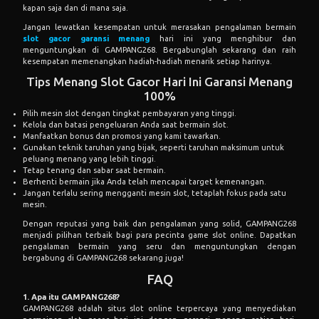
kapan saja dan di mana saja.
Jangan lewatkan kesempatan untuk merasakan pengalaman bermain
slot gacor garansi menang
hari ini yang menghibur dan
menguntungkan di GAMPANG268. Bergabunglah sekarang dan raih
kesempatan memenangkan hadiah-hadiah menarik setiap harinya.
Tips Menang Slot Gacor Hari Ini Garansi Menang
100%
Pilih mesin slot dengan tingkat pembayaran yang tinggi.
Kelola dan batasi pengeluaran Anda saat bermain slot.
Manfaatkan bonus dan promosi yang kami tawarkan.
Gunakan teknik taruhan yang bijak, seperti taruhan maksimum untuk
peluang menang yang lebih tinggi.
Tetap tenang dan sabar saat bermain.
Berhenti bermain jika Anda telah mencapai target kemenangan.
Jangan terlalu sering mengganti mesin slot, tetaplah fokus pada satu
mesin.
Dengan reputasi yang baik dan pengalaman yang solid, GAMPANG268
menjadi pilihan terbaik bagi para pecinta game slot online. Dapatkan
pengalaman bermain yang seru dan menguntungkan dengan
bergabung di GAMPANG268 sekarang juga!
FAQ
1. Apa itu GAMPANG268?
GAMPANG268 adalah situs slot online terpercaya yang menyediakan