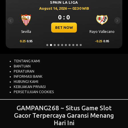
SPAIN LA LIGA
August 16, 2026 — 02:30 WIB
0 : 0
Previous
Next
BET NOW
Sevilla
Rayo Vallecano
0.25
0.95
-0.25
0.95
TENTANG KAMI
BANTUAN
PERATURAN
INFORMASI BANK
HUBUNGI KAMI
KEBIJAKAN PRIVASI
PERSETUJUAN COOKIES
GAMPANG268 ~ Situs Game Slot
Gacor Terpercaya Garansi Menang
Hari Ini