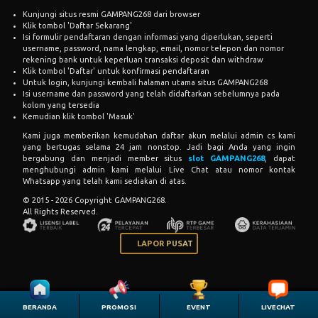
Kunjungi situs resmi GAMPANG268 dari browser
Klik tombol 'Daftar Sekarang'
Isi formulir pendaftaran dengan informasi yang diperlukan, seperti
username, password, nama lengkap, email, nomor telepon dan nomor
rekening bank untuk keperluan transaksi deposit dan withdraw
Klik tombol 'Daftar' untuk konfirmasi pendaftaran
Untuk login, kunjungi kembali halaman utama situs GAMPANG268
Isi username dan password yang telah didaftarkan sebelumnya pada
kolom yang tersedia
Kemudian klik tombol 'Masuk'
Kami juga memberikan kemudahan daftar akun melalui admin cs kami
yang bertugas selama 24 jam nonstop. Jadi bagi Anda yang ingin
bergabung dan menjadi member situs
slot GAMPANG268
, dapat
menghubungi admin kami melalui Live Chat atau nomor kontak
Whatsapp yang telah kami sediakan di atas.
© 2015 - 2026 Copyright GAMPANG268.
All Rights Reserved.
LAPOR PUSAT
BERANDA
PROMOSI
EVENT
LIVECHAT