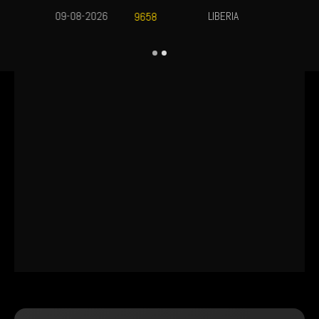
LIBERIA
08-08-2026
0130