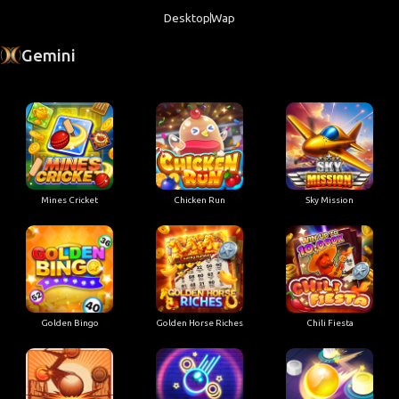
Desktop
Wap
Gemini
Mines Cricket
Chicken Run
Sky Mission
Golden Bingo
Golden Horse Riches
Chili Fiesta