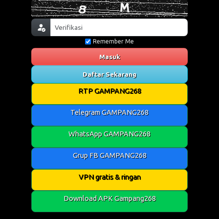
Remember Me
Masuk
Daftar Sekarang
RTP GAMPANG268
Telegram GAMPANG268
WhatsApp GAMPANG268
Grup FB GAMPANG268
VPN gratis & ringan
Download APK Gampang268