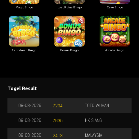
Magic Bingo
Lost Ruins Bingo
Cave Bingo
Caribbean Bingo
Bonus Bingo
Arcade Bingo
Togel Result
TOTO WUHAN
08-08-2026
3454
HK SIANG
08-08-2026
2476
MALAYSIA
08-08-2026
6851