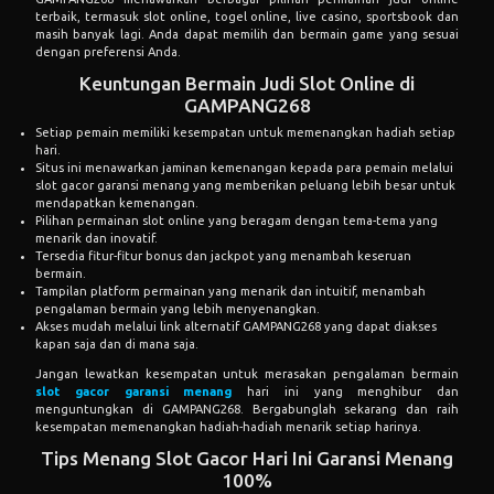
terbaik, termasuk slot online, togel online, live casino, sportsbook dan
masih banyak lagi. Anda dapat memilih dan bermain game yang sesuai
dengan preferensi Anda.
Keuntungan Bermain Judi Slot Online di
GAMPANG268
Setiap pemain memiliki kesempatan untuk memenangkan hadiah setiap
hari.
Situs ini menawarkan jaminan kemenangan kepada para pemain melalui
slot gacor garansi menang yang memberikan peluang lebih besar untuk
mendapatkan kemenangan.
Pilihan permainan slot online yang beragam dengan tema-tema yang
menarik dan inovatif.
Tersedia fitur-fitur bonus dan jackpot yang menambah keseruan
bermain.
Tampilan platform permainan yang menarik dan intuitif, menambah
pengalaman bermain yang lebih menyenangkan.
Akses mudah melalui link alternatif GAMPANG268 yang dapat diakses
kapan saja dan di mana saja.
Jangan lewatkan kesempatan untuk merasakan pengalaman bermain
slot gacor garansi menang
hari ini yang menghibur dan
menguntungkan di GAMPANG268. Bergabunglah sekarang dan raih
kesempatan memenangkan hadiah-hadiah menarik setiap harinya.
Tips Menang Slot Gacor Hari Ini Garansi Menang
100%