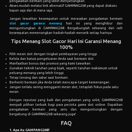
pengalaman bermain yang lebih menyenangkan.
Akses mudah melalui link alternatif GAMPANG268 yang dapat diakses
kapan saja dan di mana saja.
Jangan lewatkan kesempatan untuk merasakan pengalaman bermain
slot gacor garansi menang
hari ini yang menghibur dan
menguntungkan di GAMPANG268. Bergabunglah sekarang dan raih
kesempatan memenangkan hadiah-hadiah menarik setiap harinya.
Tips Menang Slot Gacor Hari Ini Garansi Menang
100%
Pilih mesin slot dengan tingkat pembayaran yang tinggi.
Kelola dan batasi pengeluaran Anda saat bermain slot.
Manfaatkan bonus dan promosi yang kami tawarkan.
Gunakan teknik taruhan yang bijak, seperti taruhan maksimum untuk
peluang menang yang lebih tinggi.
Tetap tenang dan sabar saat bermain.
Berhenti bermain jika Anda telah mencapai target kemenangan.
Jangan terlalu sering mengganti mesin slot, tetaplah fokus pada satu
mesin.
Dengan reputasi yang baik dan pengalaman yang solid, GAMPANG268
menjadi pilihan terbaik bagi para pecinta game slot online. Dapatkan
pengalaman bermain yang seru dan menguntungkan dengan
bergabung di GAMPANG268 sekarang juga!
FAQ
1. Apa itu GAMPANG268?