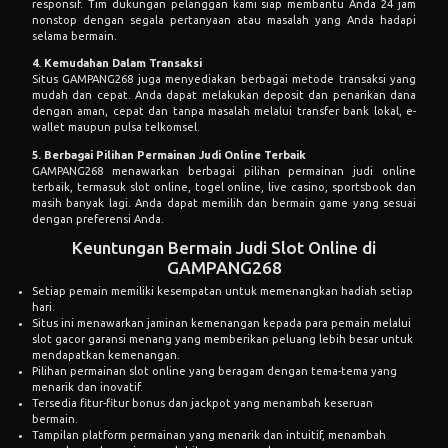
responsif. Tim dukungan pelanggan kami siap membantu Anda 24 jam
nonstop dengan segala pertanyaan atau masalah yang Anda hadapi
selama bermain.
4. Kemudahan Dalam Transaksi
Situs GAMPANG268 juga menyediakan berbagai metode transaksi yang
mudah dan cepat. Anda dapat melakukan deposit dan penarikan dana
dengan aman, cepat dan tanpa masalah melalui transfer bank lokal, e-
wallet maupun pulsa telkomsel.
5. Berbagai Pilihan Permainan Judi Online Terbaik
GAMPANG268 menawarkan berbagai pilihan permainan judi online
terbaik, termasuk slot online, togel online, live casino, sportsbook dan
masih banyak lagi. Anda dapat memilih dan bermain game yang sesuai
dengan preferensi Anda.
Keuntungan Bermain Judi Slot Online di
GAMPANG268
Setiap pemain memiliki kesempatan untuk memenangkan hadiah setiap
hari.
Situs ini menawarkan jaminan kemenangan kepada para pemain melalui
slot gacor garansi menang yang memberikan peluang lebih besar untuk
mendapatkan kemenangan.
Pilihan permainan slot online yang beragam dengan tema-tema yang
menarik dan inovatif.
Tersedia fitur-fitur bonus dan jackpot yang menambah keseruan
bermain.
Tampilan platform permainan yang menarik dan intuitif, menambah