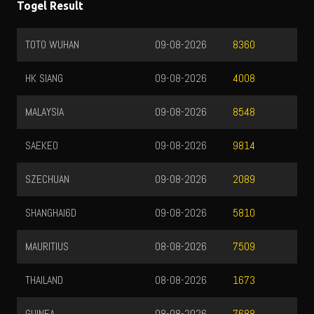
Togel Result
TOTO WUHAN
09-08-2026
8360
HK SIANG
09-08-2026
4008
MALAYSIA
09-08-2026
8548
SAEKEO
09-08-2026
9814
SZECHUAN
09-08-2026
2089
SHANGHAI6D
09-08-2026
5810
MAURITIUS
08-08-2026
7509
THAILAND
08-08-2026
1673
GUINEA
08-08-2026