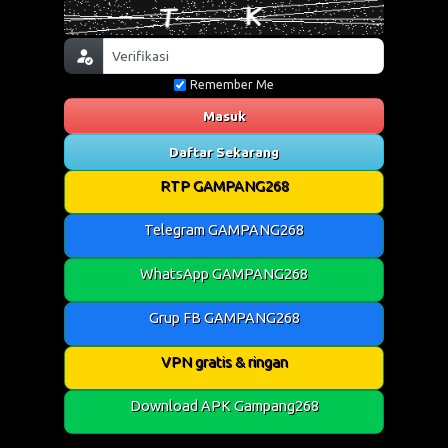
Remember Me
Masuk
Daftar Sekarang
RTP GAMPANG268
Telegram GAMPANG268
WhatsApp GAMPANG268
Grup FB GAMPANG268
VPN gratis & ringan
Download APK Gampang268