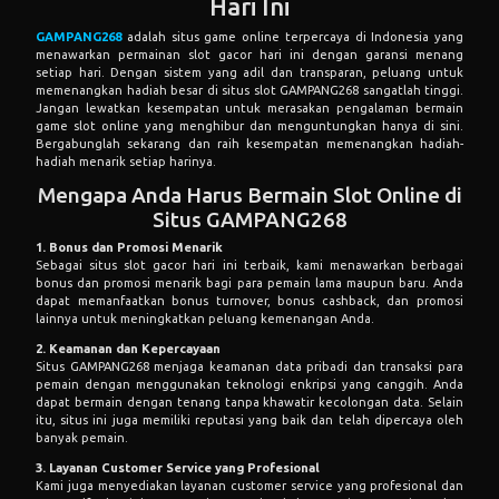
Hari Ini
GAMPANG268
adalah situs game online terpercaya di Indonesia yang
menawarkan permainan slot gacor hari ini dengan garansi menang
setiap hari. Dengan sistem yang adil dan transparan, peluang untuk
memenangkan hadiah besar di situs slot GAMPANG268 sangatlah tinggi.
Jangan lewatkan kesempatan untuk merasakan pengalaman bermain
game slot online yang menghibur dan menguntungkan hanya di sini.
Bergabunglah sekarang dan raih kesempatan memenangkan hadiah-
hadiah menarik setiap harinya.
Mengapa Anda Harus Bermain Slot Online di
Situs GAMPANG268
1. Bonus dan Promosi Menarik
Sebagai situs slot gacor hari ini terbaik, kami menawarkan berbagai
bonus dan promosi menarik bagi para pemain lama maupun baru. Anda
dapat memanfaatkan bonus turnover, bonus cashback, dan promosi
lainnya untuk meningkatkan peluang kemenangan Anda.
2. Keamanan dan Kepercayaan
Situs GAMPANG268 menjaga keamanan data pribadi dan transaksi para
pemain dengan menggunakan teknologi enkripsi yang canggih. Anda
dapat bermain dengan tenang tanpa khawatir kecolongan data. Selain
itu, situs ini juga memiliki reputasi yang baik dan telah dipercaya oleh
banyak pemain.
3. Layanan Customer Service yang Profesional
Kami juga menyediakan layanan customer service yang profesional dan