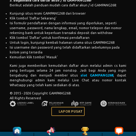
5. Bagaimana cara daftar akun / id GAMPANG268?
Berikut adalah panduan mudah cara daftar akun / id GAMPANG268:
Kunjungi situs resmi GAMPANG268 dari browser
Klik tombol 'Daftar Sekarang'
Isi formulir pendaftaran dengan informasi yang diperlukan, seperti
username, password, nama lengkap, email, nomor telepon dan nomor
rekening bank untuk keperluan transaksi deposit dan withdraw
Klik tombol 'Daftar' untuk konfirmasi pendaftaran
Untuk login, kunjungi kembali halaman utama situs GAMPANG268
Isi username dan password yang telah didaftarkan sebelumnya pada
kolom yang tersedia
Kemudian klik tombol 'Masuk'
Kami juga memberikan kemudahan daftar akun melalui admin cs kami
yang bertugas selama 24 jam nonstop. Jadi bagi Anda yang ingin
bergabung dan menjadi member situs
slot GAMPANG268
, dapat
menghubungi admin kami melalui Live Chat atau nomor kontak
Whatsapp yang telah kami sediakan di atas.
© 2015 - 2026 Copyright GAMPANG268.
All Rights Reserved.
LAPOR PUSAT