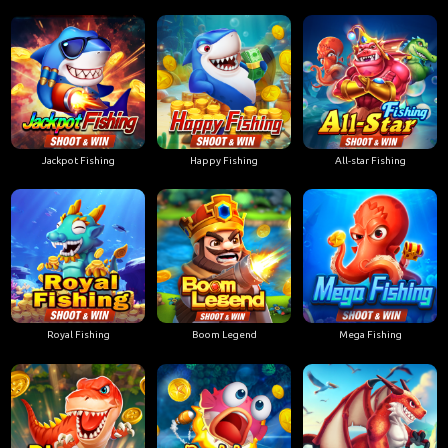
Jackpot Fishing
Happy Fishing
All-star Fishing
Royal Fishing
Boom Legend
Mega Fishing