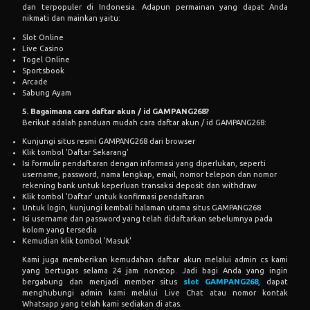
dan terpopuler di Indonesia. Adapun permainan yang dapat Anda
nikmati dan mainkan yaitu:
Slot Online
Live Casino
Togel Online
Sportsbook
Arcade
Sabung Ayam
5. Bagaimana cara daftar akun / id GAMPANG268?
Berikut adalah panduan mudah cara daftar akun / id GAMPANG268:
Kunjungi situs resmi GAMPANG268 dari browser
Klik tombol 'Daftar Sekarang'
Isi formulir pendaftaran dengan informasi yang diperlukan, seperti
username, password, nama lengkap, email, nomor telepon dan nomor
rekening bank untuk keperluan transaksi deposit dan withdraw
Klik tombol 'Daftar' untuk konfirmasi pendaftaran
Untuk login, kunjungi kembali halaman utama situs GAMPANG268
Isi username dan password yang telah didaftarkan sebelumnya pada
kolom yang tersedia
Kemudian klik tombol 'Masuk'
Kami juga memberikan kemudahan daftar akun melalui admin cs kami
yang bertugas selama 24 jam nonstop. Jadi bagi Anda yang ingin
bergabung dan menjadi member situs
slot GAMPANG268
, dapat
menghubungi admin kami melalui Live Chat atau nomor kontak
Whatsapp yang telah kami sediakan di atas.