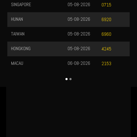
SHANGHAI6D
05-08-2026
3744
MAURITIUS
05-08-2026
7158
THAILAND
05-08-2026
0519
GUINEA
05-08-2026
8932
LIBERIA
05-08-2026
0407