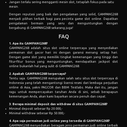
Jangan terlalu sering mengganti mesin slot, tetaplah fokus pada satu
mesin.
Dengan reputasi yang baik dan pengalaman yang solid, GAMPANG268
menjadi pilihan terbaik bagi para pecinta game slot online. Dapatkan
pengalaman bermain yang seru dan menguntungkan dengan
bergabung di GAMPANG268 sekarang juga!
FAQ
1. Apa itu GAMPANG268?
GAMPANG268 adalah situs slot online terpercaya yang menyediakan
permainan slot gacor hari ini dengan garansi menang setiap hari.
Dengan game slot yang memiliki tingkat kemenangan yang tinggi dan
fitur-fitur bonus yang menguntungkan, mendapatkan jackpot slot
online bukanlah hal yang sulit di GAMPANG268.
2. Apakah GAMPANG268 terpercaya?
Tentu saja. GAMPANG268 merupakan salah satu situs slot terpercaya di
Indonesia yang telah mengantongi lisensi resmi dari lembaga perjudian
online di Asia, yakni PAGCOR dan BBM Testlabs. Maka dari itu, jangan
ragu untuk mempercayakan taruhan Anda di sini, sebab berapapun
kemenangan Anda, akan kami bayarkan secara penuh dan cepat.
3. Berapa minimal deposit dan withdraw di situs GAMPANG268?
Minimal deposit sebesar Rp 20.000,-
Minimal withdraw sebesar Rp 50.000,-
4. Apa saja permainan judi online yang tersedia di GAMPANG268?
GAMPANG268 menyediakan beragam jenis permainan judi online terbaik