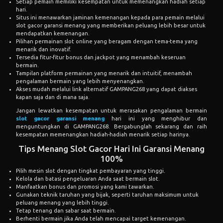
Setiap pemain memiliki kesempatan untuk memenangkan hadiah setiap
hari.
Situs ini menawarkan jaminan kemenangan kepada para pemain melalui
slot gacor garansi menang yang memberikan peluang lebih besar untuk
mendapatkan kemenangan.
Pilihan permainan slot online yang beragam dengan tema-tema yang
menarik dan inovatif.
Tersedia fitur-fitur bonus dan jackpot yang menambah keseruan
bermain.
Tampilan platform permainan yang menarik dan intuitif, menambah
pengalaman bermain yang lebih menyenangkan.
Akses mudah melalui link alternatif GAMPANG268 yang dapat diakses
kapan saja dan di mana saja.
Jangan lewatkan kesempatan untuk merasakan pengalaman bermain
slot gacor garansi menang
hari ini yang menghibur dan
menguntungkan di GAMPANG268. Bergabunglah sekarang dan raih
kesempatan memenangkan hadiah-hadiah menarik setiap harinya.
Tips Menang Slot Gacor Hari Ini Garansi Menang
100%
Pilih mesin slot dengan tingkat pembayaran yang tinggi.
Kelola dan batasi pengeluaran Anda saat bermain slot.
Manfaatkan bonus dan promosi yang kami tawarkan.
Gunakan teknik taruhan yang bijak, seperti taruhan maksimum untuk
peluang menang yang lebih tinggi.
Tetap tenang dan sabar saat bermain.
Berhenti bermain jika Anda telah mencapai target kemenangan.