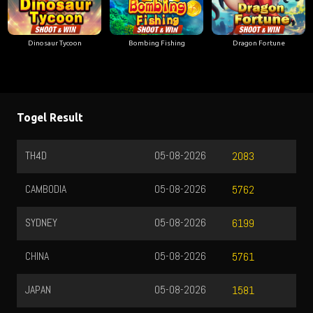
Dinosaur Tycoon
Bombing Fishing
Dragon Fortune
Togel Result
TOTO WUHAN
06-08-2026
4498
HK SIANG
05-08-2026
0773
MALAYSIA
05-08-2026
1592
SAEKEO
05-08-2026
7816
SZECHUAN
05-08-2026
2149